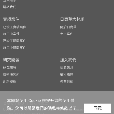
企業理念
聯絡我們
實績案件
日商華大林組
已竣工實績案件
關於日商華
施工中案件
土木案件
已竣工顧問案件
施工中顧問案件
研究開發
加入我們
研究開發
招募訊息
技術研究所
福利措施
創新技術
教育訓練
本網站使用 Cookie 來提升您的使用體
資訊安全條款
│
隱私權條款
驗。您可以閱讀我們的
隱私權條款
以了
同意
Copyright © TAIWAN OBAYASHI All Rights Reserved.